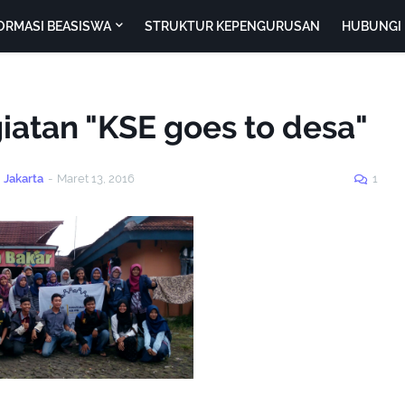
ORMASI BEASISWA
STRUKTUR KEPENGURUSAN
HUBUNGI 
iatan "KSE goes to desa"
 Jakarta
-
Maret 13, 2016
1