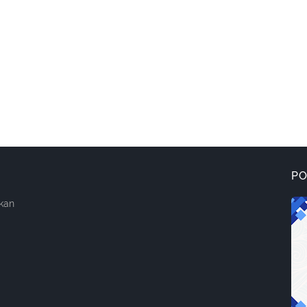
P
kan