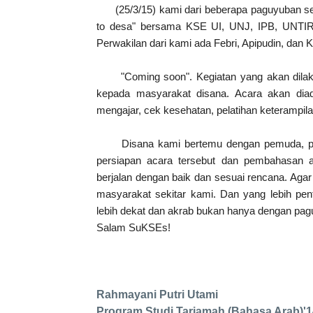
(25/3/15) kami dari beberapa paguyuban se
to desa" bersama KSE UI, UNJ, IPB, UNTIR
Perwakilan dari kami ada Febri, Apipudin, dan K
"Coming soon". Kegiatan yang akan dilaksan
kepada masyarakat disana. Acara akan diada
mengajar, cek kesehatan, pelatihan keterampil
Disana kami bertemu dengan pemuda, pak rw,
persiapan acara tersebut dan pembahasan a
berjalan dengan baik dan sesuai rencana. Agar
masyarakat sekitar kami. Dan yang lebih pen
lebih dekat dan akrab bukan hanya dengan pa
Salam SuKSEs!
Rahmayani Putri Utami
Program Studi Tarjamah (Bahasa Arab)'1