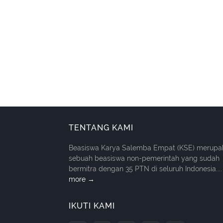
TENTANG KAMI
Beasiswa Karya Salemba Empat (KSE) merupa
sebuah beasiswa non-pemerintah yang sudah
bermitra dengan 35 PTN di seluruh Indonesia....
more →
IKUTI KAMI