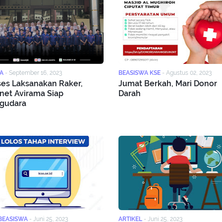
A
-
September 16, 2023
BEASISWA KSE
-
Agustus 02, 2023
es Laksanakan Raker,
Jumat Berkah, Mari Donor
net Avirama Siap
Darah
gudara
BEASISWA
-
Juni 25, 2023
ARTIKEL
-
Juni 25, 2023