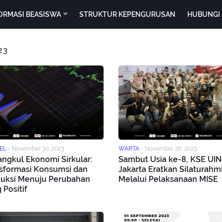
ORMASI BEASISWA
STRUKTUR KEPENGURUSAN
HUBUNGI 
23
EL
-
November 30, 2023
WARTA
-
November 26, 2023
ngkul Ekonomi Sirkular:
Sambut Usia ke-8, KSE UIN
sformasi Konsumsi dan
Jakarta Eratkan Silaturahm
uksi Menuju Perubahan
Melalui Pelaksanaan MISE
 Positif