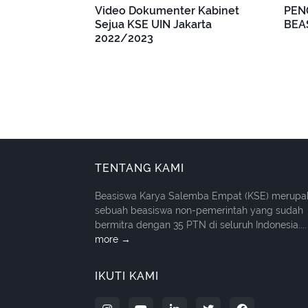
Video Dokumenter Kabinet
PEN
Sejua KSE UIN Jakarta
BEA
2022/2023
TENTANG KAMI
Beasiswa Karya Salemba Empat (KSE) merupa
sebuah beasiswa non-pemerintah yang sudah
bermitra dengan 35 PTN di seluruh Indonesia....
more →
IKUTI KAMI