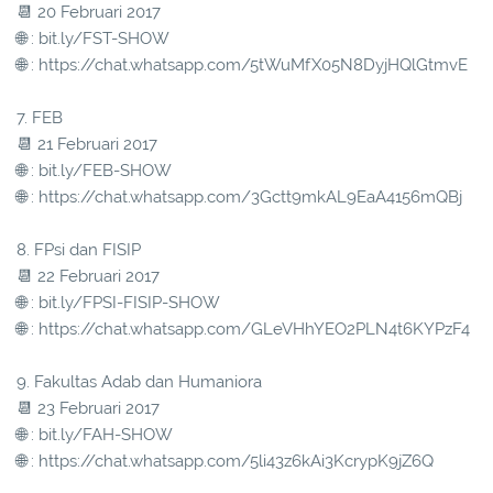
📆 20 Februari 2017
🌐 : bit.ly/FST-SHOW
🌐 : https://chat.whatsapp.com/5tWuMfX05N8DyjHQlGtmvE
7. FEB
📆 21 Februari 2017
🌐 : bit.ly/FEB-SHOW
🌐 : https://chat.whatsapp.com/3Gctt9mkAL9EaA4156mQBj
8. FPsi dan FISIP
📆 22 Februari 2017
🌐 : bit.ly/FPSI-FISIP-SHOW
🌐 : https://chat.whatsapp.com/GLeVHhYEO2PLN4t6KYPzF4
9. Fakultas Adab dan Humaniora
📆 23 Februari 2017
🌐 : bit.ly/FAH-SHOW
🌐 : https://chat.whatsapp.com/5li43z6kAi3KcrypK9jZ6Q