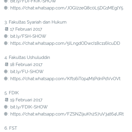
🌐 : bit.ly/FDI-FKIK-SHOW
🌐 : https://chat.whatsapp.com/JOGI2zeQ8c0L5DG1MEglY5
3. Fakultas Syariah dan Hukum
📆 17 Februari 2017
🌐 : bit.ly/FSH-SHOW
🌐 : https://chat.whatsapp.com/5ILngdODwcI18c116IcuDD
4. Fakultas Ushuluddin
📆 18 Februari 2017
🌐 : bit.ly/FU-SHOW
🌐 : https://chat.whatsapp.com/Kfts6iT0p4M1PdnPdVvOVt
5. FDIK
📆 19 Februari 2017
🌐 : bit.ly/FDIK-SHOW
🌐 : https://chat.whatsapp.com/FZSNZ9uKh2S7uV34t64URt
6. FST