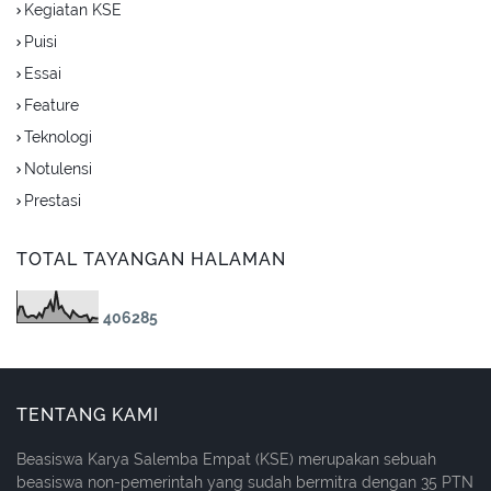
Kegiatan KSE
Puisi
Essai
Feature
Teknologi
Notulensi
Prestasi
TOTAL TAYANGAN HALAMAN
4
0
6
2
8
5
TENTANG KAMI
Beasiswa Karya Salemba Empat (KSE) merupakan sebuah
beasiswa non-pemerintah yang sudah bermitra dengan 35 PTN