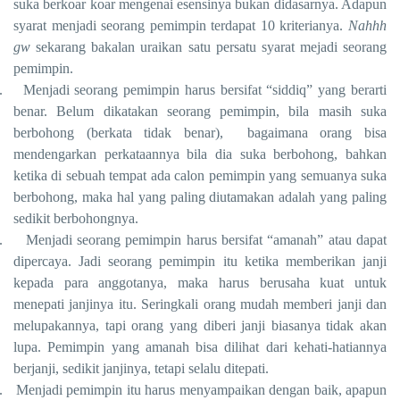
suka berkoar koar mengenai esensinya bukan didasarnya. Adapun
syarat menjadi seorang pemimpin terdapat 10 kriterianya.
Nahhh
gw
sekarang bakalan uraikan satu persatu syarat mejadi seorang
pemimpin.
.
Menjadi seorang pemimpin harus bersifat “siddiq” yang berarti
benar. Belum dikatakan seorang pemimpin, bila masih suka
berbohong (berkata tidak benar), bagaimana orang bisa
mendengarkan perkataannya bila dia suka berbohong, bahkan
ketika di sebuah tempat ada calon pemimpin yang semuanya suka
berbohong, maka hal yang paling diutamakan adalah yang paling
sedikit berbohongnya.
.
Menjadi seorang pemimpin harus bersifat “amanah” atau dapat
dipercaya. Jadi seorang pemimpin itu ketika memberikan janji
kepada para anggotanya, maka harus berusaha kuat untuk
menepati janjinya itu. Seringkali orang mudah memberi janji dan
melupakannya, tapi orang yang diberi janji biasanya tidak akan
lupa. Pemimpin yang amanah bisa dilihat dari kehati-hatiannya
berjanji, sedikit janjinya, tetapi selalu ditepati.
.
Menjadi pemimpin itu harus menyampaikan dengan baik, apapun