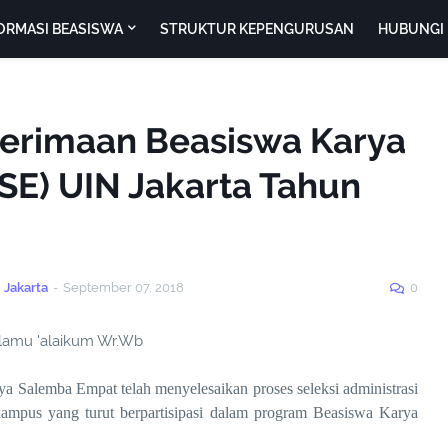
ORMASI BEASISWA
STRUKTUR KEPENGURUSAN
HUBUNGI 
rimaan Beasiswa Karya
E) UIN Jakarta Tahun
 Jakarta
-
September 07, 2018
0
lamu 'alaikum Wr.Wb
a Salemba Empat telah menyelesaikan proses seleksi administrasi
ampus yang turut berpartisipasi dalam program Beasiswa Karya