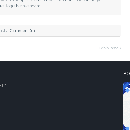
, together we share..
ost a Comment (0)
Lebih lama
P
kan