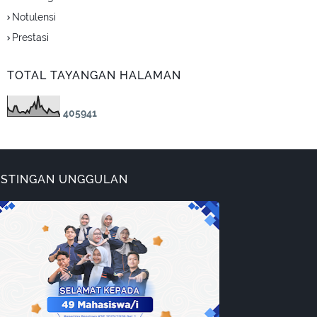
Notulensi
Prestasi
TOTAL TAYANGAN HALAMAN
4
0
5
9
4
1
OSTINGAN UNGGULAN