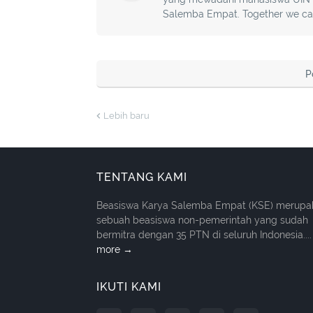
Salemba Empat. Together we care
P
Lebih baru
TENTANG KAMI
Beasiswa Karya Salemba Empat (KSE) merupa
sebuah beasiswa non-pemerintah yang sudah
bermitra dengan 35 PTN di seluruh Indonesia....
more →
IKUTI KAMI