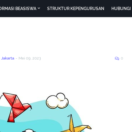
ORMASI BEASISWA
STRUKTUR KEPENGURUSAN
HUBUNGI 
 Jakarta
-
Mei 09, 2023
0