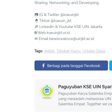
Sharing, Networking, and Developing
📷
IG &
Twitter
@kseuinjkt
🐣
Tiktok @kseuin_jkt
🔎
LinkedIn & Youtube KSE UIN Jakarta
🌐
Web kseuinjkt.or.id
✉
Email beasiswaksce@uinjkt.ac.id
Tags:
Artikel
Tahukah Kamu
Untaian Sejua
Berbagi pada tanggal Facebook
Paguyuban KSE UIN Syarif
Paguyuban Karya Salemba Empat 
yang mewadahi mahasiswa UIN J
Salemba Empat. Together we care