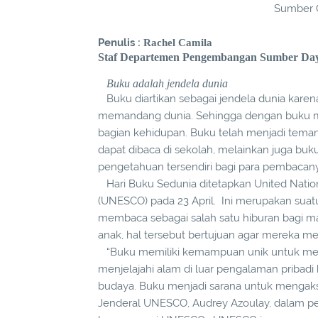
Sumber G
Penulis :
Rachel Camila
Staf Departemen Pengembangan Sumber Da
Buku adalah jendela dunia
Buku diartikan sebagai jendela dunia kar
memandang dunia. Sehingga dengan buku m
bagian kehidupan. Buku telah menjadi teman 
dapat dibaca di sekolah, melainkan juga buku
pengetahuan tersendiri bagi para pembacan
Hari Buku Sedunia ditetapkan United Nations
(UNESCO) pada 23 April. Ini merupakan sua
membaca sebagai salah satu hiburan bagi ma
anak, hal tersebut bertujuan agar mereka men
“Buku memiliki kemampuan unik untuk me
menjelajahi alam di luar pengalaman pribadi 
budaya. Buku menjadi sarana untuk mengakses 
Jenderal UNESCO, Audrey Azoulay, dalam per