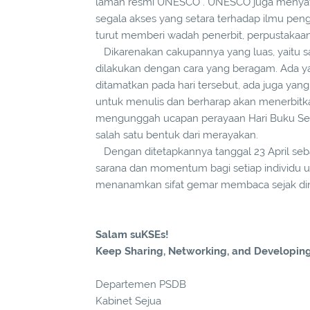
laman resmi UNESCO . UNESCO juga menyata
segala akses yang setara terhadap ilmu peng
turut memberi wadah penerbit, perpustakaan
Dikarenakan cakupannya yang luas, yaitu 
dilakukan dengan cara yang beragam. Ada
ditamatkan pada hari tersebut, ada juga ya
untuk menulis dan berharap akan menerbitkan
mengunggah ucapan perayaan Hari Buku Sedun
salah satu bentuk dari merayakan.
Dengan ditetapkannya tanggal 23 April seb
sarana dan momentum bagi setiap individu u
menanamkan sifat gemar membaca sejak din
Salam suKSEs!
Keep Sharing, Networking, and Developin
Departemen
PSDB
Kabinet Sejua