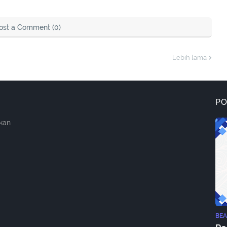
ost a Comment (0)
Lebih lama
P
kan
BEA