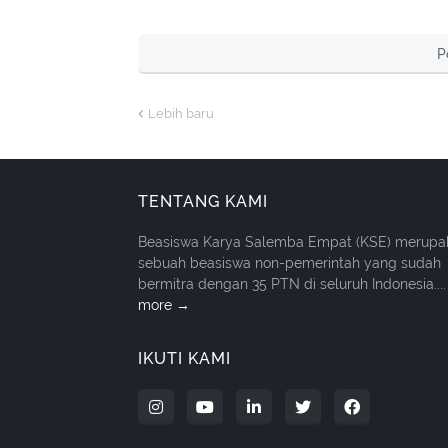
P
Lebih baru
TENTANG KAMI
Beasiswa Karya Salemba Empat (KSE) merupa
sebuah beasiswa non-pemerintah yang sudah
bermitra dengan 35 PTN di seluruh Indonesia....
more →
IKUTI KAMI