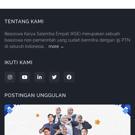
TENTANG KAMI
Beasiswa Karya Salemba Empat (KSE) merupakan sebuah
beasiswa non-pemerintah yang sudah bermitra dengan 35 PTN
di seluruh Indonesia....
more →
IKUTI KAMI
POSTINGAN UNGGULAN