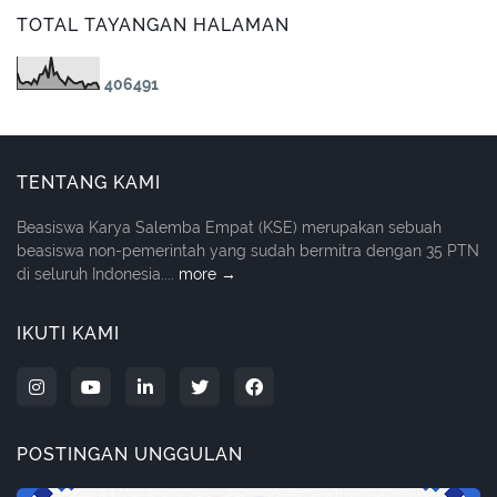
TOTAL TAYANGAN HALAMAN
4
0
6
4
9
1
TENTANG KAMI
Beasiswa Karya Salemba Empat (KSE) merupakan sebuah
beasiswa non-pemerintah yang sudah bermitra dengan 35 PTN
di seluruh Indonesia....
more →
IKUTI KAMI
POSTINGAN UNGGULAN